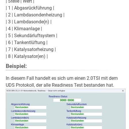
| Stelle | Wert |
| 1 | Abgasrückführung |
| 2 | Lambdasondenheizung |
| 3 | Lambdasonde(n) |
| 4 | Klimaanlage |
| 5 | Sekundärluftsystem |
| 6 | Tankentlüftung |
| 7 | Katalysatorheizung |
| 8 | Katalysator(en) |
Beispiel:
In diesem Fall handelt es sich um einen 2.0TSI mit dem
UDS Protokoll, der alle Readiness Test bestanden hat.